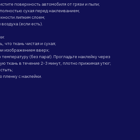
истите поверхность автомобиля от грязи и пыли;
ь полностью сухая перед наклеиванием;
рхности липким слоем;
 воздуха (если есть).
ки:
ь, что ткань чистая и сухая;
ани изображением вверх;
 температуру (без пара!). Прогладьте наклейку через
ую ткань в течение 2-3 минут, плотно прижимая утюг;
стыть;
ю пленку с наклейки.