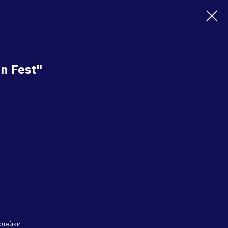
n Fest"
клейки: