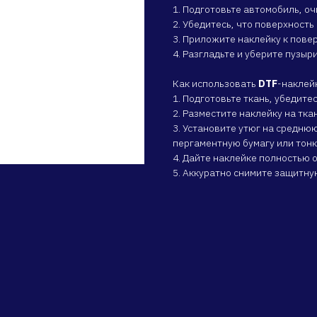
1. Подготовьте автомобиль, оч
2. Убедитесь, что поверхност
3. Приложите наклейку к пове
4. Разгладьте и уберите пузыри
Как использовать
DTF
-наклей
1. Подготовьте ткань, убедитес
2. Разместите наклейку на тк
3. Установите утюг на среднюю
пергаментную бумагу или тонк
4. Дайте наклейке полностью о
5. Аккуратно снимите защитну