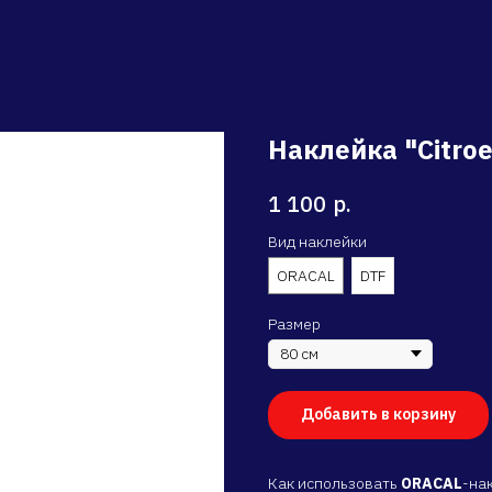
Наклейка "Citroe
р.
1 100
Вид наклейки
ORACAL
DTF
Размер
Добавить в корзину
Как использовать
ORACAL
-на