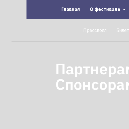
Главная
О фестивале
Прессволл
Биле
Партнера
Спонсора