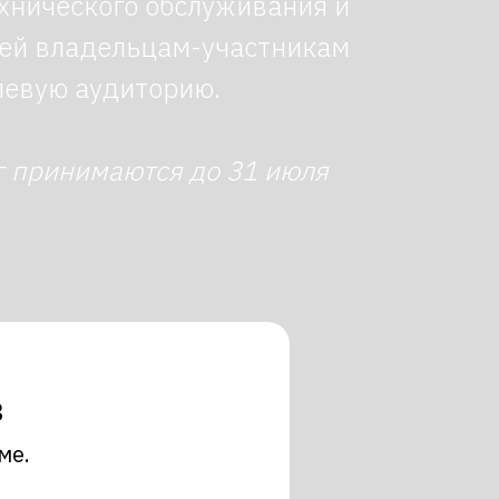
ехнического обслуживания и
лей владельцам-участникам
левую аудиторию.
г принимаются до 31 июля
в
ме.