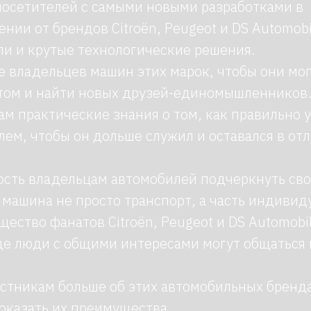
посетителей с самыми новыми разработками в
нии от брендов Citroën, Peugeot и DS Automobi
ли и крутые технологические решения.
е владельцев машин этих марок, чтобы они мо
том и найти новых друзей-единомышленников
ам практические знания о том, как правильно 
ем, чтобы он дольше служил и оставался в от
ость владельцам автомобилей подчеркнуть сво
х машина не просто транспорт, а часть индивид
щество фанатов Citroën, Peugeot и DS Automobil
где люди с общими интересами могут общаться
астникам больше об этих автомобильных бренда
оказать их преимущества.