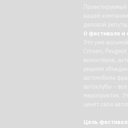
Проектируемый п
вашей компании
деловой репута
О фестивале и 
Это уже восьмо
Citroen, Peugeot
волонтёров, акт
решили объедини
автомобили фра
автоклубы – все
мероприятия. Э
ценят свои авто
Цель фестивал