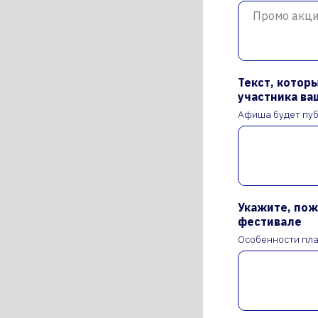
Текст, котор
участника ва
Афиша будет пуб
Укажите, пож
фестивале
Особенности пла