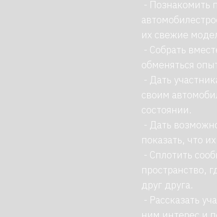
- Познакомить 
автомобилестрое
их свежие моде
- Собрать вмест
обменяться опы
- Дать участник
своим автомобил
состоянии.
- Дать возможн
показать, что и
- Сплотить сооб
пространство, 
друг друга.
- Рассказать уч
ним интерес и п