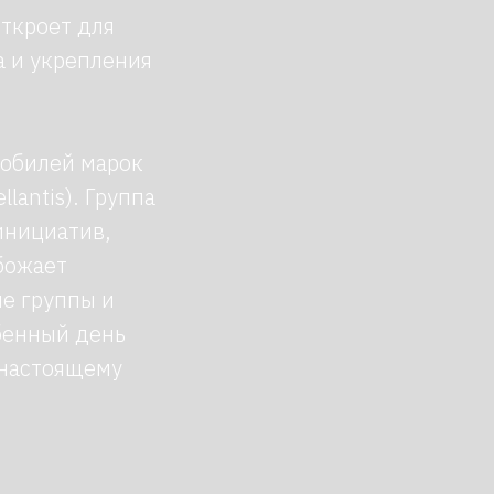
откроет для
 и укрепления
мобилей марок
lantis). Группа
 инициатив,
божает
е группы и
обенный день
-настоящему