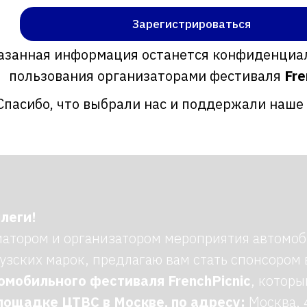
Зарегистрироваться
казанная информация останется конфиденциа
пользования организаторами фестиваля
Fre
Спасибо, что выбрали нас и поддержали наше
леги!
иатором и организатором мероприятия автомо
узских марок, предлагаю вам стать спонсором 
омобильного фестиваля FrenchPicnic
, котор
лощадке ЦТВС в Москве, по адресу:
Москва, 