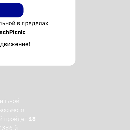
льной в пределах
nchPicnic
 движение!
бильной
восьмого
ый пройдёт
18
4386-й