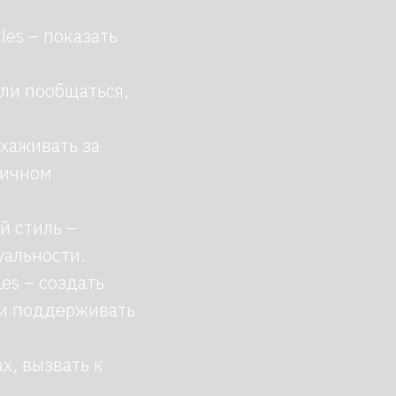
les – показать
гли пообщаться,
.
ухаживать за
личном
й стиль –
уальности.
es – создать
 и поддерживать
х, вызвать к