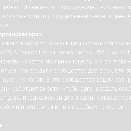
роезд. Я уверен, что сотрудничество с нами 
 возможности для продвижения вашего бренда
ции.
организаторах
й ежегодный фестиваль клуба любителей авто
 и DS Automobilies ранее концерна PSA (ныне Stel
ивисты из автомобильных клубов, и я во главе
ться. Мы создали сообщество для всех, кто о
нцузских марок. В это сообщество вошли разны
 они работают вместе, чтобы организовать ос
тот день предназначен для людей, которые по
мобили и относятся к ним с особым трепетом.
я