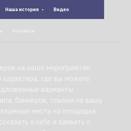
Наша история
Видео
ы
Контакты
еров на наше мероприятие.
 характера, где вы можете
редложенные варианты
па, баннеров, ссылки на вашу
екламные места на площадке
сказать о себе и заявить о