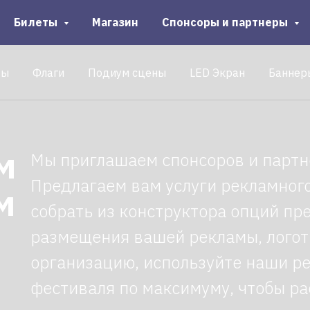
Билеты
Магазин
Спонсоры и партнеры
ты
Флаги
Подиум сцены
LED Экран
Баннер
м
Мы приглашаем спонсоров и партн
Предлагаем вам услуги рекламного
м
собрать из конструктора опций п
размещения вашей рекламы, логоти
организацию, используйте наши р
фестиваля по максимуму, чтобы рас